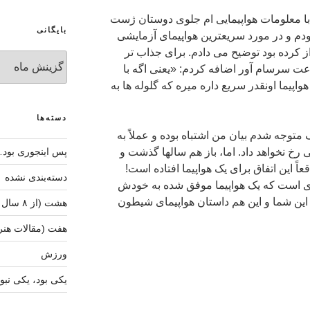
 با معلومات هواپیمایی ام جلوی دوستان ژست
بایگانی
ودم و در مورد سریعترین هواپیمای آزمایشی
رابر صوت پرواز کرده بود توضیح می دادم. برای جذاب تر
بایگانی
 سرسام آور اضافه کردم: «یعنی اگه با
پیما اونقدر سریع داره میره که گلوله ها به
دسته‌ها
توجه شدم بیان من اشتباه بوده و عملاً به
خ نخواهد داد. اما، باز هم سالها گذشت و
پس اینجوری بود…
 این اتفاق برای یک هواپیما افتاده است!
دسته‌بندی نشده
ردی است که یک هواپیما موفق شده به خودش
ین شما و این هم داستان هواپیمای شیطون
هشت (از ۸ سال دفاع مقدس)
هفت (مقالات هنر
ورزش
یکی بود، یکی نبو