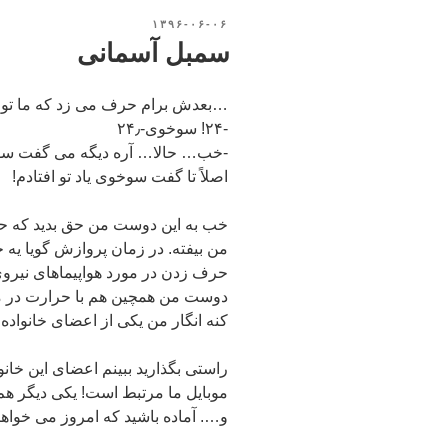
نوشته‌شده
۱۳۹۶-۰۶-۰۶
در
سمبل آسمانی
…بعدش برام حرف می زد که ما توی نیرو
-۲۴! سوخوی-۲۴٫
-خب… حالا… آره دیگه می گفت سوخو
اصلاً تا گفت سوخوی یاد تو افتادم!
خب به این دوست من حق بدید که حتی
من بیفته. در زمان پروازش گویا یه 
حرف زدن در مورد هواپیماهای نیروی 
دوست من همچین هم با حرارت در م
کنه انگار من یکی از اعضای خانوا
راستی بگذارید ببینم اعضای این خانو
موبایل ما مرتبط است! یکی دیگر 
و…. آماده باشید که امروز می خواهی