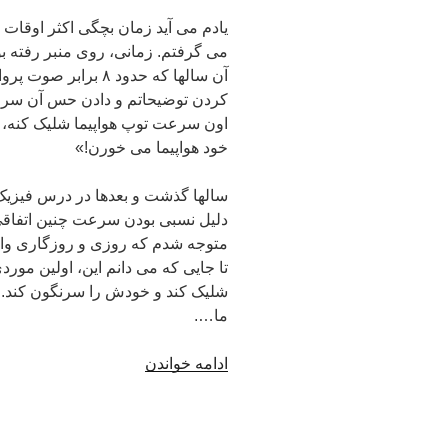
یادم می آید زمان بچگی اکثر اوقات
می گرفتم. زمانی، روی منبر رفته ب
آن سالها که حدود ۸ ب
کردن توضیحاتم و دادن حس آن سرعت
اون سرعت توپ هواپیما شلیک کنه، هوا
خود هواپیما می خورن!»
سالها گذشت و بعدها در درس فیزیک م
دلیل نسبی بودن سرعت چنین اتفاقی ر
متوجه شدم که روزی و روزگاری واقعاً
تا جایی که می دانم این، اولین مو
شلیک کند و خودش را سرنگون کند. ا
ما….
ادامه خواندن
“خود
زنیِ
کلاس
بالا”